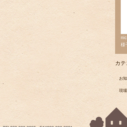
n
様
カテ
お知
現場