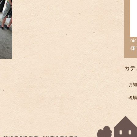
n
様
カテ
お知
現場