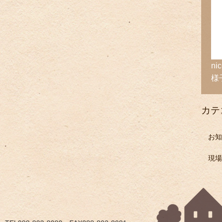
n
様
カテ
お知
現場