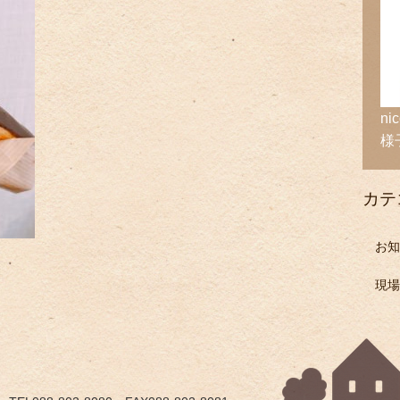
n
様
カテ
お知
現場