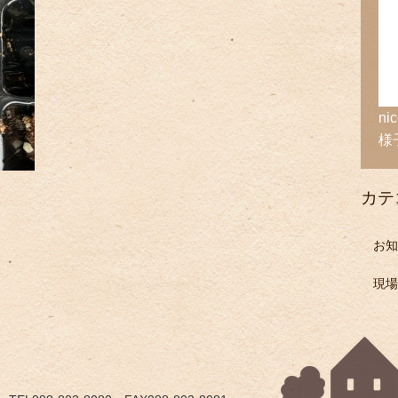
n
様
カテ
お知
現場