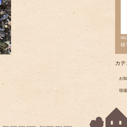
n
様
カテ
お知
現場