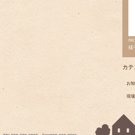
n
様
カテ
お知
現場