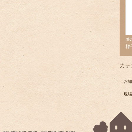
n
様
カテ
お知
現場