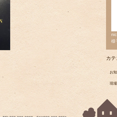
n
様
カテ
お知
現場