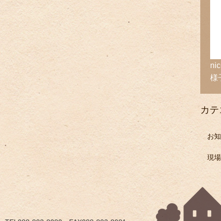
n
様
カテ
お知
現場