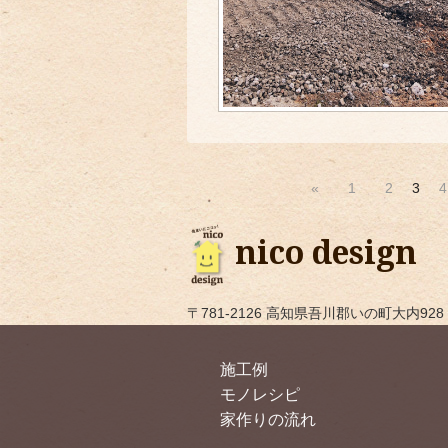
«
1
2
3
4
nico design
〒781-2126 高知県吾川郡いの町大内928 TEL
施工例
モノレシピ
家作りの流れ