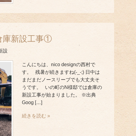
倉庫新設工事①
新設
こんにちは、nico designの西村で
す。 残暑が続きますね(-_-;) 日中は
まだまだノースリーブでも大丈夫そ
うです。 いの町のN様邸では倉庫の
新設工事が始まりました。 ※出典
Goog […]
続きを読む »