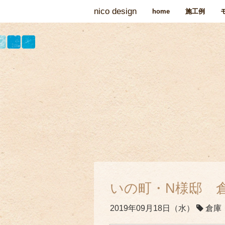
nico design
home
施工例
いの町・N様邸 
2019年09月18日（水）
倉庫