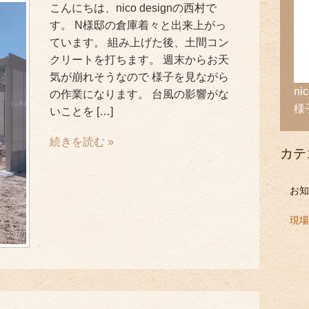
こんにちは、nico designの西村で
す。 N様邸の倉庫着々と出来上がっ
ています。 組み上げた後、土間コン
クリートを打ちます。 週末からお天
気が崩れそうなので 様子を見ながら
n
の作業になります。 台風の影響がな
様
いことを […]
続きを読む »
カテ
お知
現場