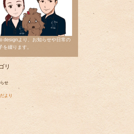
ico designより、お知らせや日常の
子を綴ります。
ゴリ
らせ
だより