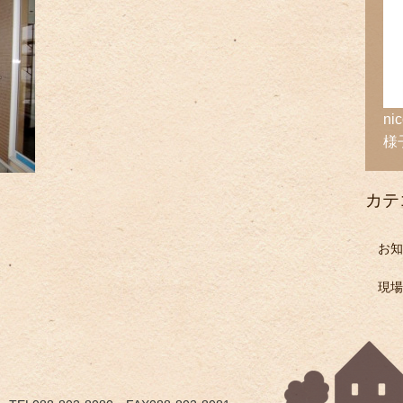
n
様
カテ
お知
現場