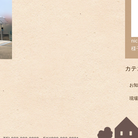
n
様
カテ
お知
現場