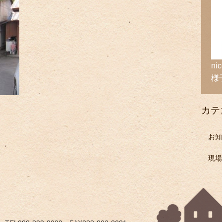
n
様
カテ
お知
現場