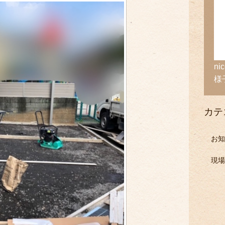
n
様
カテ
お知
現場