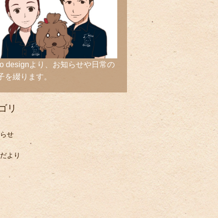
ico designより、お知らせや日常の
子を綴ります。
ゴリ
らせ
だより