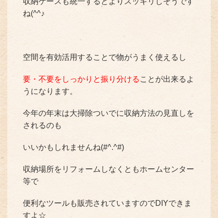
収納ケースも統一するとよりスッキリしそうです
ね(^^♪
空間を有効活用することで物がうまく使えるし
要・不要をしっかりと振り分ける
ことが出来るよ
うになります。
今年の年末は大掃除ついでに収納方法の見直しを
されるのも
いいかもしれませんね(#^.^#)
収納場所をリフォームしなくともホームセンター
等で
便利なツールも販売されていますのでDIYできま
すよ☆