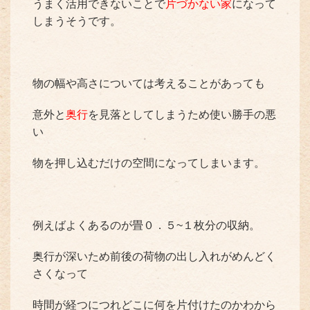
うまく活用できないことで
片づかない家
になって
しまうそうです。
物の幅や高さについては考えることがあっても
意外と
奥行
を見落としてしまうため使い勝手の悪
い
物を押し込むだけの空間になってしまいます。
例えばよくあるのが畳０．５~１枚分の収納。
奥行が深いため前後の荷物の出し入れがめんどく
さくなって
時間が経つにつれどこに何を片付けたのかわから