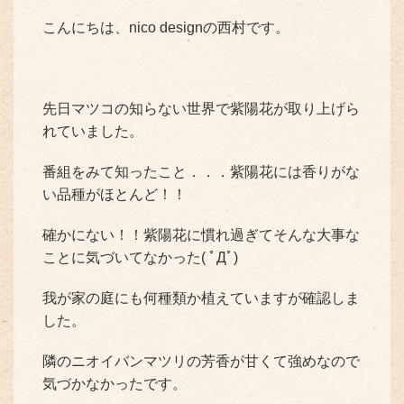
こんにちは、nico designの西村です。
先日マツコの知らない世界で紫陽花が取り上げら
れていました。
番組をみて知ったこと．．．紫陽花には香りがな
い品種がほとんど！！
確かにない！！紫陽花に慣れ過ぎてそんな大事な
ことに気づいてなかった( ﾟДﾟ)
我が家の庭にも何種類か植えていますが確認しま
した。
隣のニオイバンマツリの芳香が甘くて強めなので
気づかなかったです。