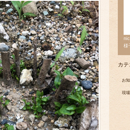
n
様
カテ
お知
現場