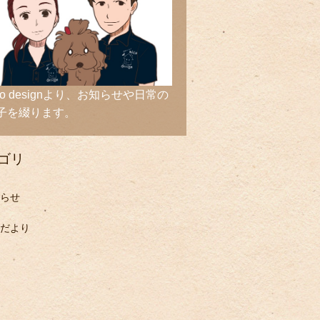
ico designより、お知らせや日常の
子を綴ります。
ゴリ
らせ
だより