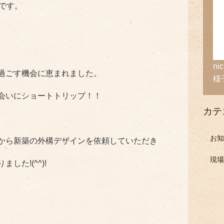
村です。
n
過ごす機会に恵まれました。
様
会いにショートトリップ！！
カテ
お知
から新築の外構デザインを依頼していただき
現場
た!(^^)!