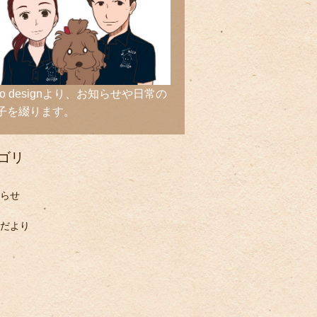
ico designより、お知らせや日常の
子を綴ります。
ゴリ
らせ
だより