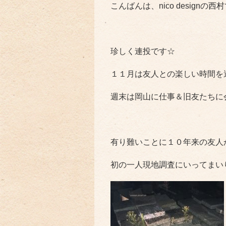
こんばんは、nico designの西
珍しく連投です☆
１１月は友人との楽しい時間を
週末は岡山に仕事＆旧友たちに
有り難いことに１０年来の友人
初の一人現地調査にいってまいりまし