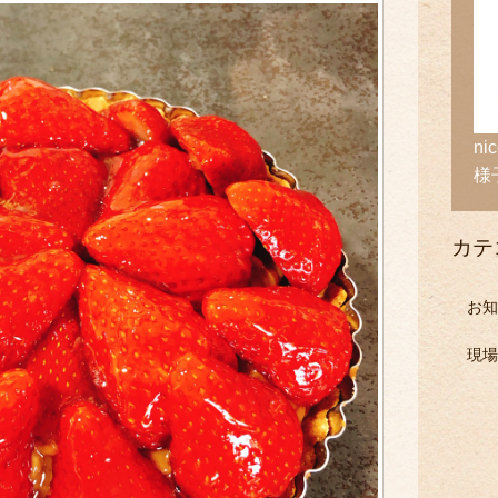
n
様
カテ
お知
現場