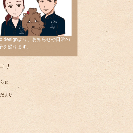
ico designより、お知らせや日常の
子を綴ります。
ゴリ
らせ
だより