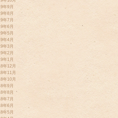
19年10月
19年9月
19年8月
19年7月
19年6月
19年5月
19年4月
19年3月
19年2月
19年1月
18年12月
18年11月
18年10月
18年9月
18年8月
18年7月
18年6月
18年5月