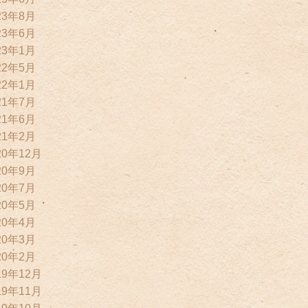
23年8月
23年6月
23年1月
22年5月
22年1月
21年7月
21年6月
21年2月
20年12月
20年9月
20年7月
20年5月
20年4月
20年3月
20年2月
19年12月
19年11月