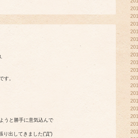
20
20
20
20
20
20
20
20
.
20
20
20
村です。
20
20
20
20
20
しようと勝手に意気込んで
20
20
出してきました(”Д”)