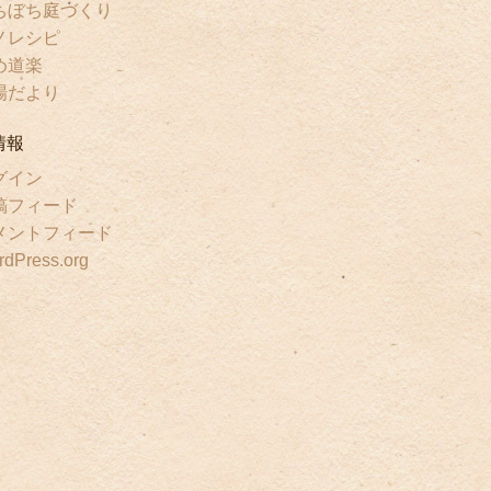
ちぼち庭づくり
ノレシピ
め道楽
場だより
情報
グイン
稿フィード
メントフィード
dPress.org