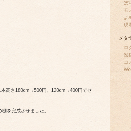
ぼ
モ
よ
現
メタ
ロ
投
コ
Wor
さ180cm→500円、120cm→400円でセー
mの棚を完成させました。