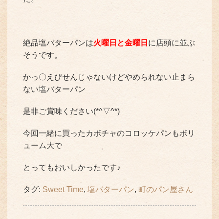
絶品塩バターパンは
火曜日と金曜日
に店頭に並ぶ
そうです。
かっ〇えびせんじゃないけどやめられない止まら
ない塩バターパン
是非ご賞味ください(*^▽^*)
今回一緒に買ったカボチャのコロッケパンもボリ
ューム大で
とってもおいしかったです♪
タグ:
Sweet Time
,
塩バターパン
,
町のパン屋さん